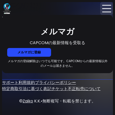
Home
ニュース
メルマガ
メルマガ
CAPCOMの最新情報を受取る
メルマガに登録
メルマガの登録解除はいつでも可能です。CAPCOMからの最新情報以外
のメールは届きません。
サポート
利用規約
プライバシーポリシー
特定商取引法に基づく表記
チケット不正転売について
©
Zaiko
K.K.
•
無断複写・転載を禁じます。