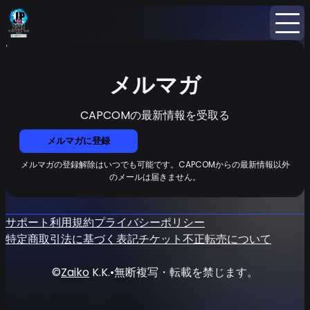
Home
ニュース
メルマガ
メルマガ
CAPCOMの最新情報を受取る
メルマガに登録
メルマガの登録解除はいつでも可能です。CAPCOMからの最新情報以外
のメールは届きません。
サポート
利用規約
プライバシーポリシー
特定商取引法に基づく表記
チケット不正転売について
©
Zaiko
K.K.
•
無断複写・転載を禁じます。